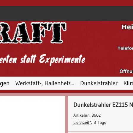
ngen
Werkstatt-, Hallenheiz...
Dunkelstrahler
Kli
Referenzen + Beispiele
Dunkelstrahler EZ115 
Artikelnr.: 3602
Lieferzeit*:
3 Tage