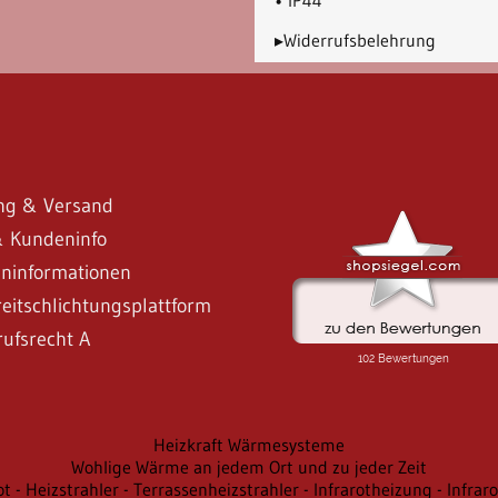
▸Widerrufsbelehrung
ng & Versand
 Kundeninfo
ninformationen
eitschlichtungsplattform
rufsrecht A
Heizkraft Wärmesysteme
Wohlige Wärme an jedem Ort und zu jeder Zeit
rot - Heizstrahler - Terrassenheizstrahler - Infrarotheizung - Infr