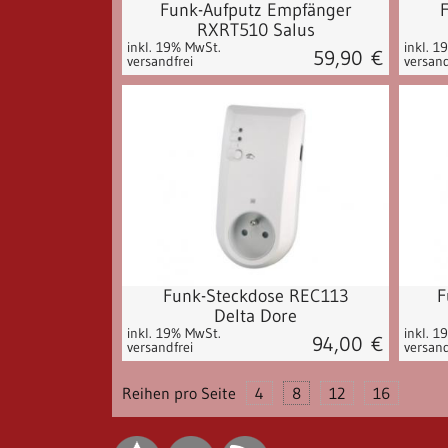
Funk-Aufputz Empfänger
RXRT510 Salus
inkl. 19% MwSt.
inkl. 1
59,90
€
versandfrei
versand
Funk-Steckdose REC113
F
Delta Dore
inkl. 19% MwSt.
inkl. 1
94,00
€
versandfrei
versand
Reihen pro Seite
4
8
12
16