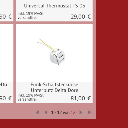
Universal-Thermostat TS 05
inkl. 19% MwSt.
,90
€
29,00
€
versandfrei
eDo
Funk-Schaltsteckdose
Unterputz Delta Dore
inkl. 19% MwSt.
,90
€
81,00
€
versandfrei
1
-
12
von 12