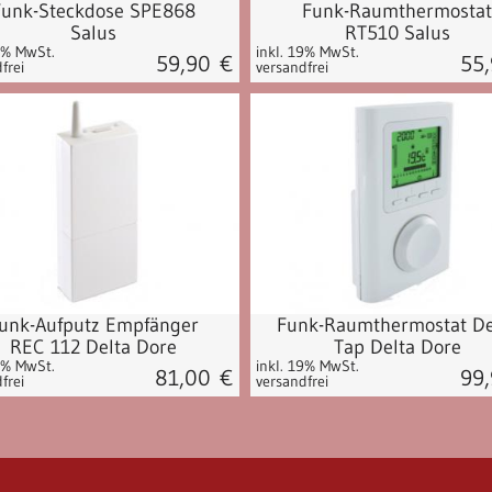
Funk-Steckdose SPE868
Funk-Raumthermostat
Salus
RT510 Salus
9% MwSt.
inkl. 19% MwSt.
59,90
€
55
frei
versandfrei
unk-Aufputz Empfänger
Funk-Raumthermostat D
REC 112 Delta Dore
Tap Delta Dore
9% MwSt.
inkl. 19% MwSt.
81,00
€
99
frei
versandfrei