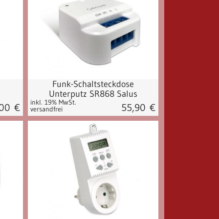
Funk-Schaltsteckdose
Unterputz SR868 Salus
inkl. 19% MwSt.
,00
€
55,90
€
versandfrei